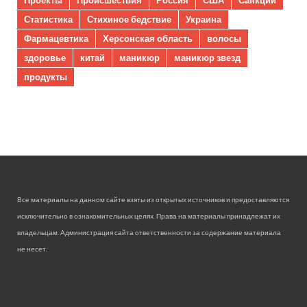
Статистика
Стихиное бедствие
Украина
Фармацевтика
Херсонская область
волосы
здоровье
китай
маникюр
маникюр звезд
продукты
Все материалы на данном сайте взяты из открытых источников и предоставляются
исключительно в ознакомительных целях. Права на материалы принадлежат их
владельцам. Администрация сайта ответственности за содержание материала
не несет.