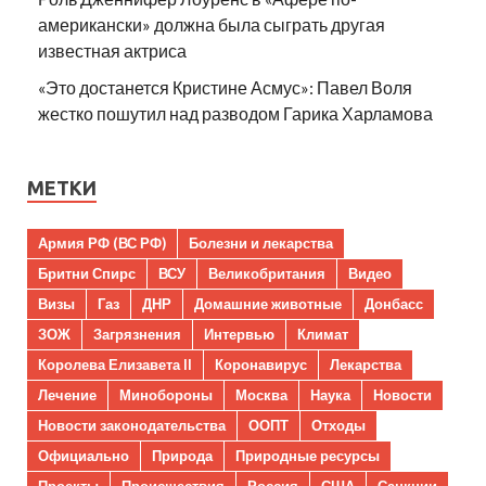
американски» должна была сыграть другая
известная актриса
«Это достанется Кристине Асмус»: Павел Воля
жестко пошутил над разводом Гарика Харламова
МЕТКИ
Армия РФ (ВС РФ)
Болезни и лекарства
Бритни Спирс
ВСУ
Великобритания
Видео
Визы
Газ
ДНР
Домашние животные
Донбасс
ЗОЖ
Загрязнения
Интервью
Климат
Королева Елизавета II
Коронавирус
Лекарства
Лечение
Минобороны
Москва
Наука
Новости
Новости законодательства
ООПТ
Отходы
Официально
Природа
Природные ресурсы
Проекты
Происшествия
Россия
США
Санкции