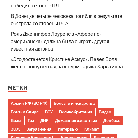
победу в сезоне РПЛ
В Донецке четыре человека погибли в результате
обстрела со стороны ВСУ
Роль Дженнифер Лоуренс в «Афере по-
американски» должна была сыграть другая
известная актриса
«Это достанется Кристине Асмус»: Павел Воля
жестко пошутил над разводом Гарика Харламова
МЕТКИ
Армия РФ (ВС РФ)
Болезни и лекарства
Бритни Спирс
ВСУ
Великобритания
Видео
Визы
Газ
ДНР
Домашние животные
Донбасс
ЗОЖ
Загрязнения
Интервью
Климат
Королева Елизавета II
Коронавирус
Лекарства