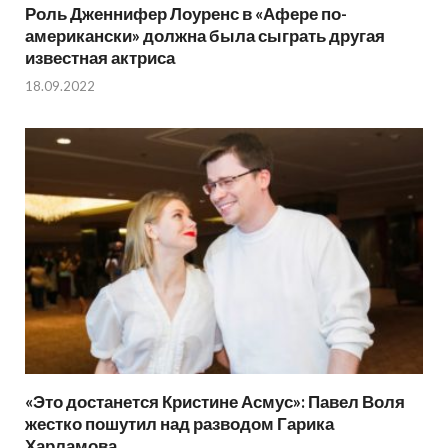
Роль Дженнифер Лоуренс в «Афере по-
американски» должна была сыграть другая
известная актриса
18.09.2022
«Это достанется Кристине Асмус»: Павел Воля
жестко пошутил над разводом Гарика
Харламова