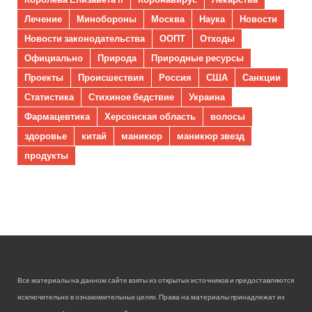
Лечение
Минобороны
Москва
Наука
Новости
Новости законодательства
ООПТ
Отходы
Официально
Природа
Природные ресурсы
Проекты
Происшествия
Россия
США
Санкции
Статистика
Стихиное бедствие
Украина
Фармацевтика
Херсонская область
волосы
здоровье
китай
маникюр
маникюр звезд
продукты
Все материалы на данном сайте взяты из открытых источников и предоставляются
исключительно в ознакомительных целях. Права на материалы принадлежат их