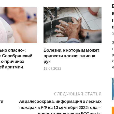
0
3
т
но опасно»:
Болезни, к которым может
р
г Серебрянский
привести плохая гигиена
х
 о причинах
рук
й аритмии
ч
18.09.2022
СЛЕДУЮЩАЯ СТАТЬЯ
ти
Авиалесоохрана: информация о лесных
пожарах в РФ на 13 сентября 2022 года —
новости экологии на ECOportal