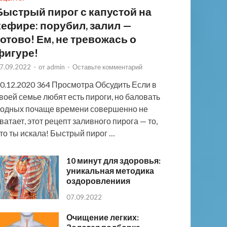
Быстрый пирог с капустой на
кефире: порубил, залил —
готово! Ем, не тревожась о
фигуре!
7.09.2022
-
от
admin
-
Оставьте комментарий
0.12.2020 364 Просмотра Обсудить Если в
воей семье любят есть пироги, но баловать
одных почаще времени совершенно не
ватает, этот рецепт заливного пирога — то,
то ты искала! Быстрый пирог …
10 минут для здоровья:
уникальная методика
оздоровлениия
07.09.2022
Очищение легких: