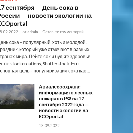
17 сентября — День сока в
России — новости экологии на
ECOportal
8.09.2022
-
от
admin
-
Оставьте комментарий
ень сока – популярный, хоть и молодой,
раздник, который уже отмечают в разных
транах мира. Пейте сок и будьте здоровы!
ото: stockcreations, Shutterstock. Его
сновная цель – популяризация сока как …
Авиалесоохрана:
информация о лесных
пожарах в РФ на 17
сентября 2022 года —
новости экологии на
ECOportal
18.09.2022