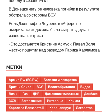
победу в сезоне РПЛ
В Донецке четыре человека погибли в результате
обстрела со стороны ВСУ
Роль Дженнифер Лоуренс в «Афере по-
американски» должна была сыграть другая
известная актриса
«Это достанется Кристине Асмус»: Павел Воля
жестко пошутил над разводом Гарика Харламова
МЕТКИ
Армия РФ (ВС РФ)
Болезни и лекарства
Бритни Спирс
ВСУ
Великобритания
Видео
Визы
Газ
ДНР
Домашние животные
Донбасс
ЗОЖ
Загрязнения
Интервью
Климат
Королева Елизавета II
Коронавирус
Лекарства