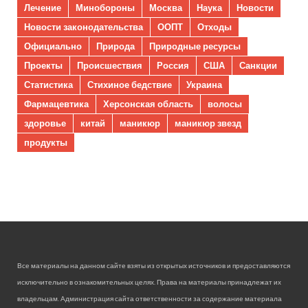
Лечение
Минобороны
Москва
Наука
Новости
Новости законодательства
ООПТ
Отходы
Официально
Природа
Природные ресурсы
Проекты
Происшествия
Россия
США
Санкции
Статистика
Стихиное бедствие
Украина
Фармацевтика
Херсонская область
волосы
здоровье
китай
маникюр
маникюр звезд
продукты
Все материалы на данном сайте взяты из открытых источников и предоставляются
исключительно в ознакомительных целях. Права на материалы принадлежат их
владельцам. Администрация сайта ответственности за содержание материала