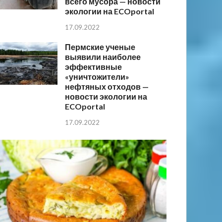
всего мусора — новости
экологии на ECOportal
17.09.2022
Пермские ученые
выявили наиболее
эффективные
«уничтожители»
нефтяных отходов —
новости экологии на
ECOportal
17.09.2022