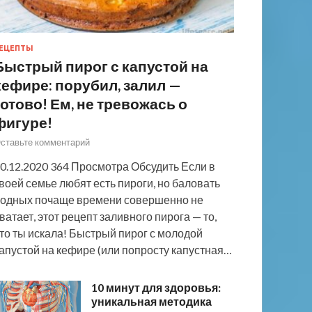
ЕЦЕПТЫ
Быстрый пирог с капустой на
кефире: порубил, залил —
готово! Ем, не тревожась о
фигуре!
ставьте комментарий
0.12.2020 364 Просмотра Обсудить Если в
воей семье любят есть пироги, но баловать
одных почаще времени совершенно не
ватает, этот рецепт заливного пирога — то,
то ты искала! Быстрый пирог с молодой
апустой на кефире (или попросту капустная…
10 минут для здоровья:
уникальная методика