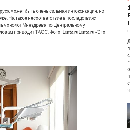
са может быть очень сильная интоксикация, но
же. На такое несоответствие в последствиях
льмонолог Минздрава по Центральному
О
овам приводит ТАСС. Фото: Lenta.ruLenta.ru «Это
Д
п
с
Ф
о
п
с
ч