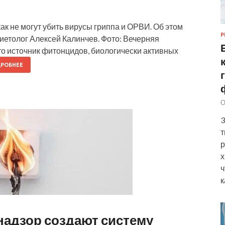
ак не могут убить вирусы гриппа и ОРВИ. Об этом
Р
диетолог Алексей Калинчев. Фото: Вечерняя
о источник фитонцидов, биологически активных
РОБНЕЕ
О
3
т
р
х
ч
к
адзор создают систему