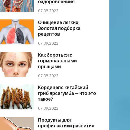
оздоровлениия
07.09.2022
Очищение легких:
Золотая подборка
рецептов
07.09.2022
Как бороться с
гормональными
прыщами
07.09.2022
Кордицепс китайский
гриб ярсагумба — что это
такое?
07.09.2022
Продукты для
профилактики развития