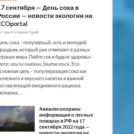
17 сентября — День сока в
России — новости экологии на
ECOportal
ставьте комментарий
ень сока – популярный, хоть и молодой,
раздник, который уже отмечают в разных
транах мира. Пейте сок и будьте здоровы!
ото: stockcreations, Shutterstock. Его
сновная цель – популяризация сока как
олезного и вкусного напитка и важной
оставляющей ежедневного рациона
еловека.…
Авиалесоохрана:
информация о лесных
пожарах в РФ на 17
сентября 2022 года —
новости экологии на