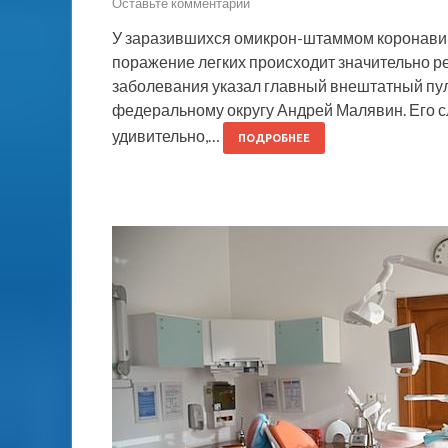
Оставьте комментарий
У заразившихся омикрон-штаммом коронавиру
поражение легких происходит значительно ре
заболевания указал главный внештатный пу
федеральному округу Андрей Малявин. Его сл
удивительно,…
ПОДРОБНЕЕ