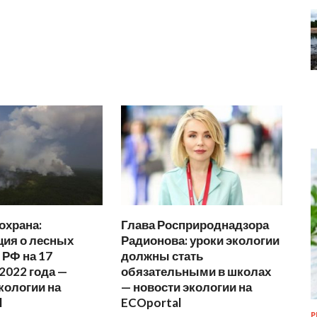
охрана:
Глава Росприроднадзора
ия о лесных
Радионова: уроки экологии
 РФ на 17
должны стать
2022 года —
обязательными в школах
кологии на
— новости экологии на
l
ECOportal
Р