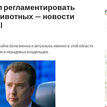
 регламентировать
животных — новости
l
йне болезненна и актуальна, именно в этой области
в и нерадивых владельцев.
Э