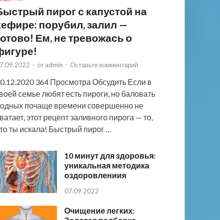
Быстрый пирог с капустой на
кефире: порубил, залил —
готово! Ем, не тревожась о
фигуре!
7.09.2022
-
от
admin
-
Оставьте комментарий
0.12.2020 364 Просмотра Обсудить Если в
воей семье любят есть пироги, но баловать
одных почаще времени совершенно не
ватает, этот рецепт заливного пирога — то,
то ты искала! Быстрый пирог …
10 минут для здоровья:
уникальная методика
оздоровлениия
07.09.2022
Очищение легких: