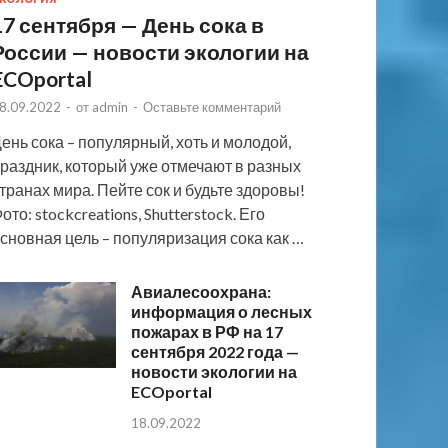
17 сентября — День сока в
России — новости экологии на
ECOportal
8.09.2022
-
от
admin
-
Оставьте комментарий
ень сока – популярный, хоть и молодой,
раздник, который уже отмечают в разных
транах мира. Пейте сок и будьте здоровы!
ото: stockcreations, Shutterstock. Его
сновная цель – популяризация сока как …
Авиалесоохрана:
информация о лесных
пожарах в РФ на 17
сентября 2022 года —
новости экологии на
ECOportal
18.09.2022