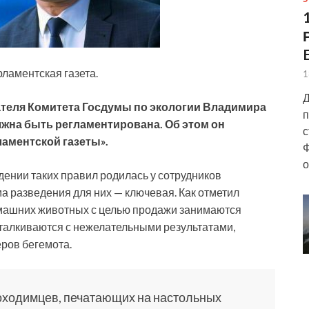
ламентская газета.
1
Д
ателя Комитета Госдумы по экологии Владимира
п
жна быть регламентирована. Об этом он
с
ламентской газеты».
Ф
о
едении таких правил родилась у сотрудников
а разведения для них — ключевая. Как отметил
омашних животных с целью продажи занимаются
сталкиваются с нежелательными результатами,
ров бегемота.
роходимцев, печатающих на настольных