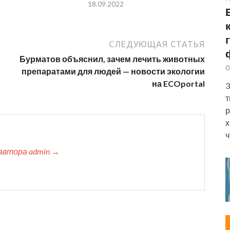
18.09.2022
СЛЕДУЮЩАЯ СТАТЬЯ
Бурматов объяснил, зачем лечить животных
0
препаратами для людей — новости экологии
на ECOportal
3
т
р
х
ч
автора admin →