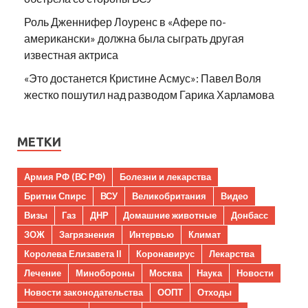
Роль Дженнифер Лоуренс в «Афере по-
американски» должна была сыграть другая
известная актриса
«Это достанется Кристине Асмус»: Павел Воля
жестко пошутил над разводом Гарика Харламова
МЕТКИ
Армия РФ (ВС РФ)
Болезни и лекарства
Бритни Спирс
ВСУ
Великобритания
Видео
Визы
Газ
ДНР
Домашние животные
Донбасс
ЗОЖ
Загрязнения
Интервью
Климат
Королева Елизавета II
Коронавирус
Лекарства
Лечение
Минобороны
Москва
Наука
Новости
Новости законодательства
ООПТ
Отходы