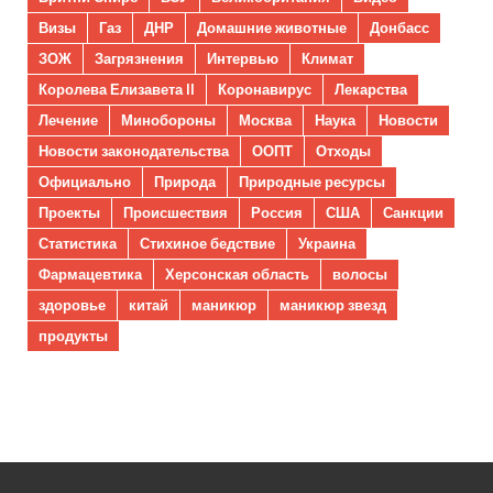
Визы
Газ
ДНР
Домашние животные
Донбасс
ЗОЖ
Загрязнения
Интервью
Климат
Королева Елизавета II
Коронавирус
Лекарства
Лечение
Минобороны
Москва
Наука
Новости
Новости законодательства
ООПТ
Отходы
Официально
Природа
Природные ресурсы
Проекты
Происшествия
Россия
США
Санкции
Статистика
Стихиное бедствие
Украина
Фармацевтика
Херсонская область
волосы
здоровье
китай
маникюр
маникюр звезд
продукты