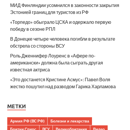
МИД Финляндии усомнился в законности закрытия
Эстонией границ для туристов из РФ
«Торпедо» обыграло ЦСКА и одержало первую
победу в сезоне РПЛ
В Донецке четыре человека погибли в результате
обстрела со стороны ВСУ
Роль Дженнифер Лоуренс в «Афере по-
американски» должна была сыграть другая
известная актриса
«Это достанется Кристине Асмус»: Павел Воля
жестко пошутил над разводом Гарика Харламова
МЕТКИ
Армия РФ (ВС РФ)
Болезни и лекарства
Бритни Спирс
ВСУ
Великобритания
Видео