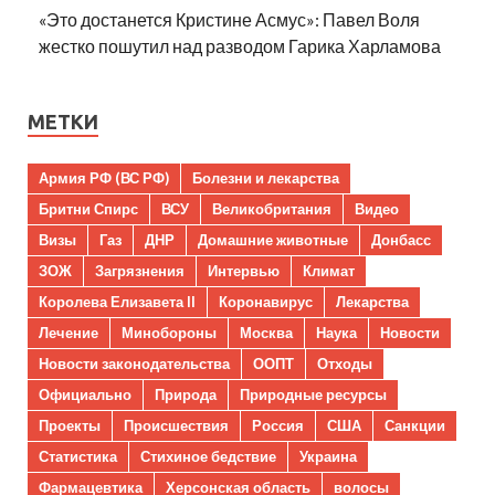
«Это достанется Кристине Асмус»: Павел Воля
жестко пошутил над разводом Гарика Харламова
МЕТКИ
Армия РФ (ВС РФ)
Болезни и лекарства
Бритни Спирс
ВСУ
Великобритания
Видео
Визы
Газ
ДНР
Домашние животные
Донбасс
ЗОЖ
Загрязнения
Интервью
Климат
Королева Елизавета II
Коронавирус
Лекарства
Лечение
Минобороны
Москва
Наука
Новости
Новости законодательства
ООПТ
Отходы
Официально
Природа
Природные ресурсы
Проекты
Происшествия
Россия
США
Санкции
Статистика
Стихиное бедствие
Украина
Фармацевтика
Херсонская область
волосы