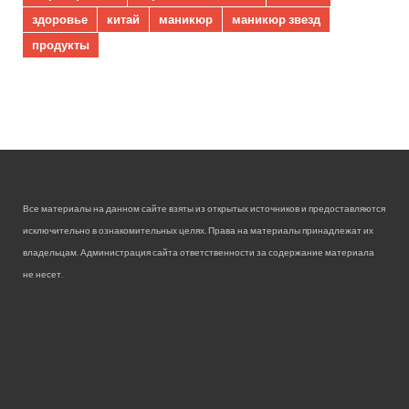
здоровье
китай
маникюр
маникюр звезд
продукты
Все материалы на данном сайте взяты из открытых источников и предоставляются
исключительно в ознакомительных целях. Права на материалы принадлежат их
владельцам. Администрация сайта ответственности за содержание материала
не несет.