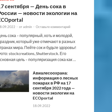
17 сентября — День сока в
России — новости экологии на
ECOportal
8.09.2022
-
от
admin
-
Оставьте комментарий
ень сока – популярный, хоть и молодой,
раздник, который уже отмечают в разных
транах мира. Пейте сок и будьте здоровы!
ото: stockcreations, Shutterstock. Его
сновная цель – популяризация сока как …
Авиалесоохрана:
информация о лесных
пожарах в РФ на 17
сентября 2022 года —
новости экологии на
ECOportal
18.09.2022