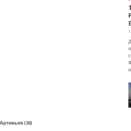
1
Д
п
с
Ф
о
Артемьев (38)