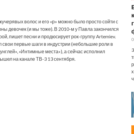
кучерявых волос и его «р» можно было просто сойти с
ны девочек (и мы тоже). В 2010-м у Павла закончился
рой, пишет песни и продюсирует рок-группу Artemiev.
0
ал свои первые шаги в индустрии (небольшие роли в
3
нглей», «Интимные места»), а сейчас исполнил
т
вышел на канале ТВ-3 13 сентября.
р
х
ч