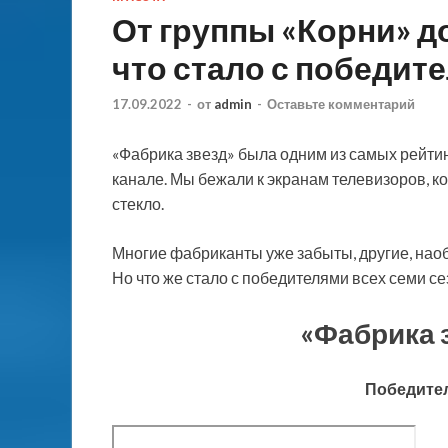
От группы «Корни» д
что стало с победит
17.09.2022
-
от
admin
-
Оставьте комментарий
«Фабрика звезд» была одним из самых рейти
канале. Мы бежали к экранам телевизоров, к
стекло.
Многие фабриканты уже забыты, другие, нао
Но что же стало с победителями всех семи с
«Фабрика з
Победител