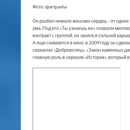
Фото: @artpasha
Он разбил немало женских сердец – от одних 
ума. Под его «Ты узнаешь ее» плакали миллио
контракт с группой, он занялся сольной карье
А еще снимается в кино: в 2009 году он сдел
сериалах «Доброволец», «Закон каменных джу
главную роль в сериале «Историк», который 