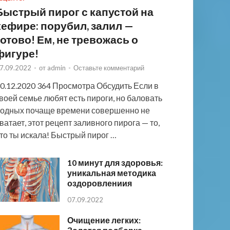
Быстрый пирог с капустой на
кефире: порубил, залил —
готово! Ем, не тревожась о
фигуре!
7.09.2022
-
от
admin
-
Оставьте комментарий
0.12.2020 364 Просмотра Обсудить Если в
воей семье любят есть пироги, но баловать
одных почаще времени совершенно не
ватает, этот рецепт заливного пирога — то,
то ты искала! Быстрый пирог …
10 минут для здоровья:
уникальная методика
оздоровлениия
07.09.2022
Очищение легких: