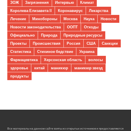
ЗОЖ
Загрязнения
Интервью
Климат
Королева Елизавета II
Коронавирус
Лекарства
Лечение
Минобороны
Москва
Наука
Новости
Новости законодательства
ООПТ
Отходы
Официально
Природа
Природные ресурсы
Проекты
Происшествия
Россия
США
Санкции
Статистика
Стихиное бедствие
Украина
Фармацевтика
Херсонская область
волосы
здоровье
китай
маникюр
маникюр звезд
продукты
Все материалы на данном сайте взяты из открытых источников и предоставляются