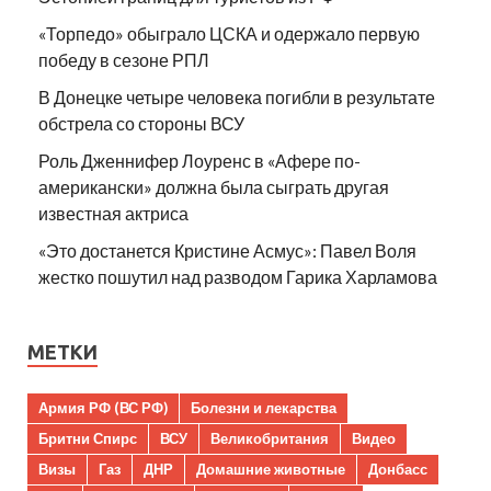
«Торпедо» обыграло ЦСКА и одержало первую
победу в сезоне РПЛ
В Донецке четыре человека погибли в результате
обстрела со стороны ВСУ
Роль Дженнифер Лоуренс в «Афере по-
американски» должна была сыграть другая
известная актриса
«Это достанется Кристине Асмус»: Павел Воля
жестко пошутил над разводом Гарика Харламова
МЕТКИ
Армия РФ (ВС РФ)
Болезни и лекарства
Бритни Спирс
ВСУ
Великобритания
Видео
Визы
Газ
ДНР
Домашние животные
Донбасс