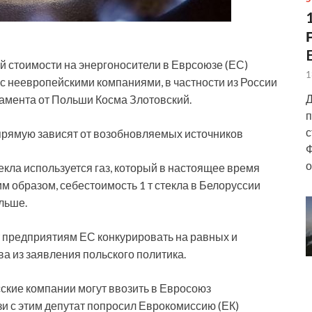
й стоимости на энергоносители в Еврсоюзе (ЕС)
1
с неевропейскими компаниями, в частности из России
Д
ламента от Польши Косма Злотовский.
п
с
прямую зависят от возобновляемых источников
Ф
о
екла используется газ, который в настоящее время
м образом, себестоимость 1 т стекла в Белоруссии
льше.
т предприятиям ЕС конкурировать на равных и
а из заявления польского политика.
сские компании могут ввозить в Евросоюз
зи с этим депутат попросил Еврокомиссию (ЕК)