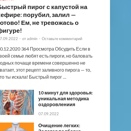
Быстрый пирог с капустой на
кефире: порубил, залил —
готово! Ем, не тревожась о
фигуре!
7.09.2022
-
от
admin
-
Оставьте комментарий
0.12.2020 364 Просмотра Обсудить Если в
воей семье любят есть пироги, но баловать
одных почаще времени совершенно не
ватает, этот рецепт заливного пирога — то,
то ты искала! Быстрый пирог …
10 минут для здоровья:
уникальная методика
оздоровлениия
07.09.2022
Очищение легких: