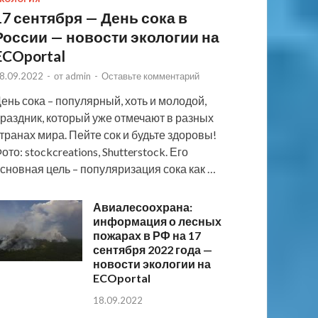
17 сентября — День сока в
России — новости экологии на
ECOportal
8.09.2022
-
от
admin
-
Оставьте комментарий
ень сока – популярный, хоть и молодой,
раздник, который уже отмечают в разных
транах мира. Пейте сок и будьте здоровы!
ото: stockcreations, Shutterstock. Его
сновная цель – популяризация сока как …
Авиалесоохрана:
информация о лесных
пожарах в РФ на 17
сентября 2022 года —
новости экологии на
ECOportal
18.09.2022