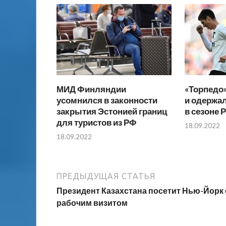
МИД Финляндии
«Торпедо
усомнился в законности
и одержа
закрытия Эстонией границ
в сезоне 
для туристов из РФ
18.09.2022
18.09.2022
ПРЕДЫДУЩАЯ СТАТЬЯ
Президент Казахстана посетит Нью-Йорк 
рабочим визитом