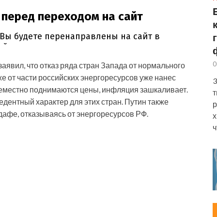
0
аявил, что отказ ряда стран Запада от нормального
же от части российских энергоресурсов уже нанес
3
семестно поднимаются цены, инфляция зашкаливает.
т
едентный характер для этих стран. Путин также
р
одафе, отказываясь от энергоресурсов РФ.
х
ч