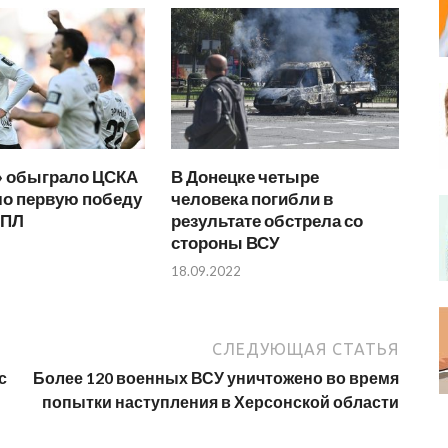
» обыграло ЦСКА
В Донецке четыре
ло первую победу
человека погибли в
РПЛ
результате обстрела со
стороны ВСУ
18.09.2022
СЛЕДУЮЩАЯ СТАТЬЯ
с
Более 120 военных ВСУ уничтожено во время
попытки наступления в Херсонской области