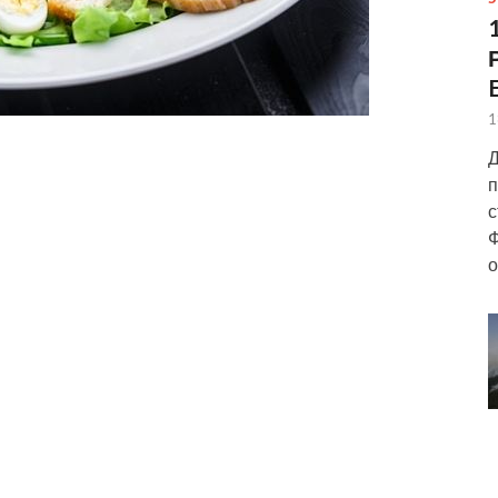
1
Д
п
с
Ф
о