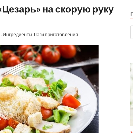
«Цезарь» на скорую руку
тыИнгредиентыШаги приготовления
Э