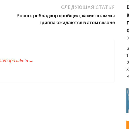
СЛЕДУЮЩАЯ СТАТЬЯ
Роспотребнадзор сообщил, какие штаммы
гриппа ожидаются в этом сезоне
0
3
т
автора admin →
р
х
ч