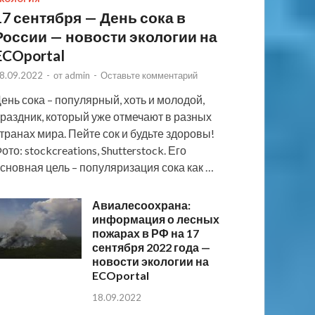
17 сентября — День сока в
России — новости экологии на
ECOportal
8.09.2022
-
от
admin
-
Оставьте комментарий
ень сока – популярный, хоть и молодой,
раздник, который уже отмечают в разных
транах мира. Пейте сок и будьте здоровы!
ото: stockcreations, Shutterstock. Его
сновная цель – популяризация сока как …
Авиалесоохрана:
информация о лесных
пожарах в РФ на 17
сентября 2022 года —
новости экологии на
ECOportal
18.09.2022