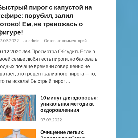
Быстрый пирог с капустой на
кефире: порубил, залил —
готово! Ем, не тревожась о
фигуре!
7.09.2022
-
от
admin
-
Оставьте комментарий
0.12.2020 364 Просмотра Обсудить Если в
воей семье любят есть пироги, но баловать
одных почаще времени совершенно не
ватает, этот рецепт заливного пирога — то,
то ты искала! Быстрый пирог …
10 минут для здоровья:
уникальная методика
оздоровлениия
07.09.2022
Очищение легких: