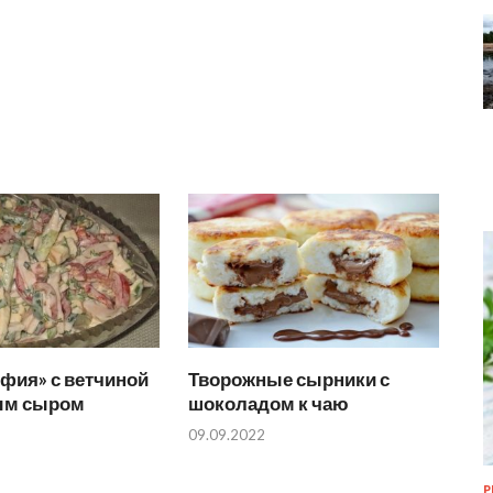
фия» с ветчиной
Творожные сырники с
ым сыром
шоколадом к чаю
09.09.2022
Р