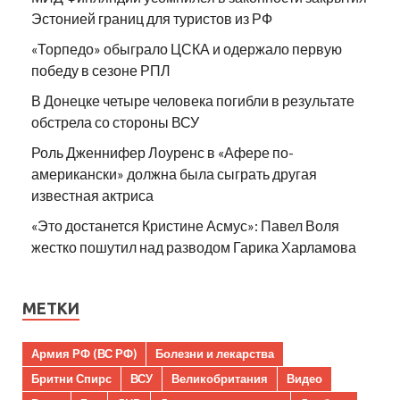
Эстонией границ для туристов из РФ
«Торпедо» обыграло ЦСКА и одержало первую
победу в сезоне РПЛ
В Донецке четыре человека погибли в результате
обстрела со стороны ВСУ
Роль Дженнифер Лоуренс в «Афере по-
американски» должна была сыграть другая
известная актриса
«Это достанется Кристине Асмус»: Павел Воля
жестко пошутил над разводом Гарика Харламова
МЕТКИ
Армия РФ (ВС РФ)
Болезни и лекарства
Бритни Спирс
ВСУ
Великобритания
Видео