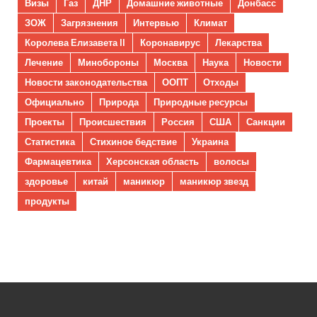
Визы
Газ
ДНР
Домашние животные
Донбасс
ЗОЖ
Загрязнения
Интервью
Климат
Королева Елизавета II
Коронавирус
Лекарства
Лечение
Минобороны
Москва
Наука
Новости
Новости законодательства
ООПТ
Отходы
Официально
Природа
Природные ресурсы
Проекты
Происшествия
Россия
США
Санкции
Статистика
Стихиное бедствие
Украина
Фармацевтика
Херсонская область
волосы
здоровье
китай
маникюр
маникюр звезд
продукты