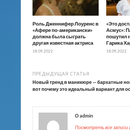
Роль Дженнифер Лоуренс в
«Это дост
«Афере по-американски»
Асмус»: П
должна была сыграть
пошутил 
другая известная актриса
Гарика Х
18.09.2022
18.09.2022
ПРЕДЫДУЩАЯ СТАТЬЯ
Новый тренд в маникюре — бархатные но
вот почему это идеальный вариант для о
О admin
Посмотреть все записи 