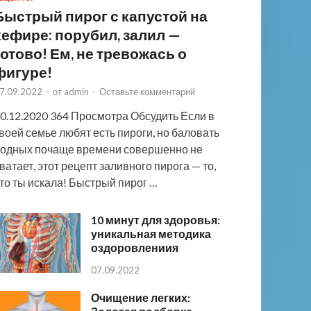
Быстрый пирог с капустой на
кефире: порубил, залил —
готово! Ем, не тревожась о
фигуре!
7.09.2022
-
от
admin
-
Оставьте комментарий
0.12.2020 364 Просмотра Обсудить Если в
воей семье любят есть пироги, но баловать
одных почаще времени совершенно не
ватает, этот рецепт заливного пирога — то,
то ты искала! Быстрый пирог …
10 минут для здоровья:
уникальная методика
оздоровлениия
07.09.2022
Очищение легких: