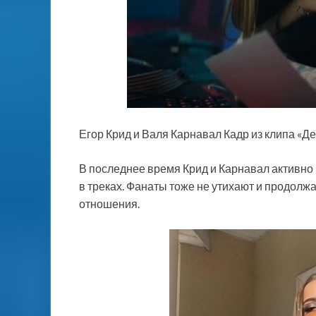
Егор Крид и Валя Карнавал Кадр из клипа «Де
В последнее время Крид и Карнавал активно 
в треках. Фанаты тоже не утихают и продол
отношения.