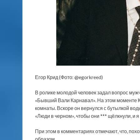
Егор Крид (Фото: @egorkreed)
В ролике молодой человек задал вопрос мужчи
«Бывший Вали Карнавал». На этом моменте Кр
комнаты. Вскоре он вернулся с бутылкой воды
«Люди в черном», чтобы они *** щёлкнули, и я 
При этом в комментариях отмечают, что, пох
образом.