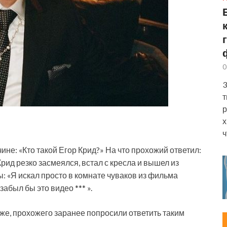
0
3
т
р
х
ч
не: «Кто такой Егор Крид?» На что прохожий ответил:
ид резко засмеялся, встал с кресла и вышел из
: «Я искал просто в комнате чуваков из фильма
забыл бы это видео *** ».
оже, прохожего заранее попросили ответить таким