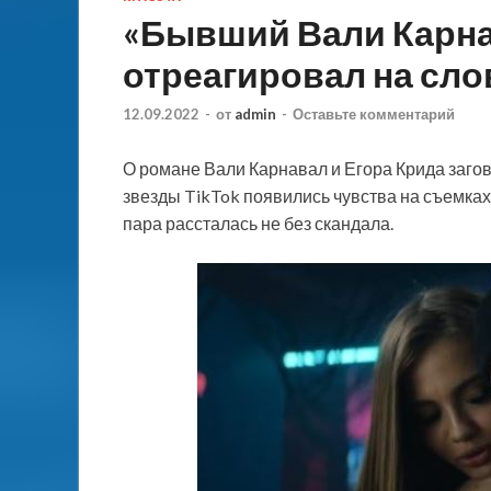
«Бывший Вали Карна
отреагировал на сло
12.09.2022
-
от
admin
-
Оставьте комментарий
О романе Вали Карнавал и Егора Крида загово
звезды TikTok появились чувства на съемках
пара рассталась не без скандала.