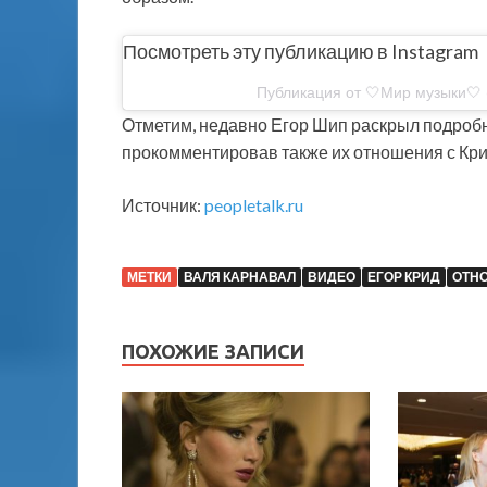
Посмотреть эту публикацию в Instagram
Публикация от 🤍Мир музыки🤍
Отметим, недавно Егор Шип раскрыл подробн
прокомментировав также их отношения с Кр
Источник:
peopletalk.ru
МЕТКИ
ВАЛЯ КАРНАВАЛ
ВИДЕО
ЕГОР КРИД
ОТН
ПОХОЖИЕ ЗАПИСИ