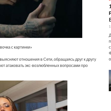
1
Д
п
с
вочка с картинки»
Ф
о
выясняют отношения в Сети, обращаясь друг к другу
жают атаковать экс-возлюбленных вопросами про