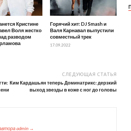
анется Кристине
Горячий хит: DJ Smash и
авел Воля жестко
Валя Карнавал выпустили
над разводом
совместный трек
арламова
17.09.2022
СЛЕДУЮЩАЯ СТАТЬЯ
гти:
Ким Кардашьян теперь Доминатрикс: дерзкий
сени
выход звезды в коже с ног до головы
автора admin →