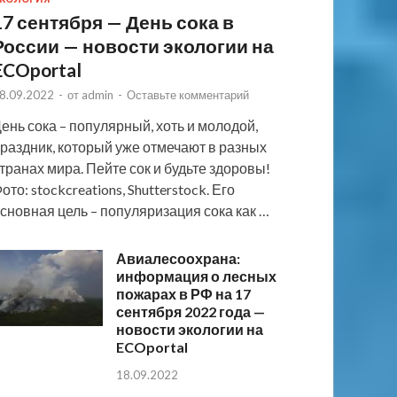
17 сентября — День сока в
России — новости экологии на
ECOportal
8.09.2022
-
от
admin
-
Оставьте комментарий
ень сока – популярный, хоть и молодой,
раздник, который уже отмечают в разных
транах мира. Пейте сок и будьте здоровы!
ото: stockcreations, Shutterstock. Его
сновная цель – популяризация сока как …
Авиалесоохрана:
информация о лесных
пожарах в РФ на 17
сентября 2022 года —
новости экологии на
ECOportal
18.09.2022