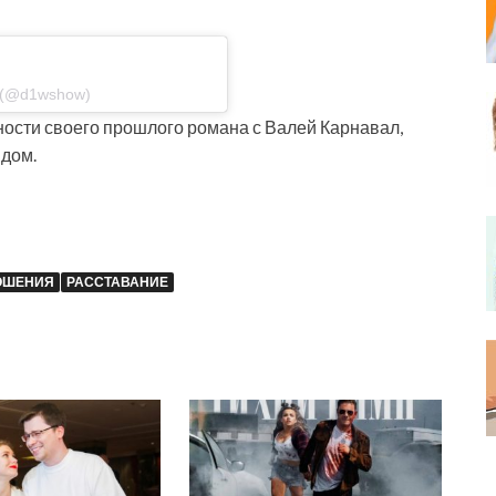
 (@d1wshow)
ости своего прошлого романа с Валей Карнавал,
идом.
ОШЕНИЯ
РАССТАВАНИЕ