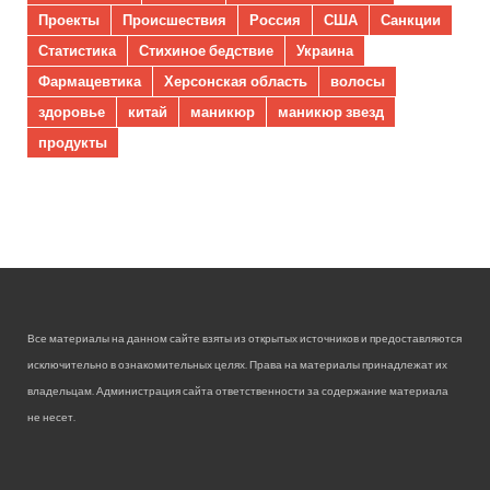
Проекты
Происшествия
Россия
США
Санкции
Статистика
Стихиное бедствие
Украина
Фармацевтика
Херсонская область
волосы
здоровье
китай
маникюр
маникюр звезд
продукты
Все материалы на данном сайте взяты из открытых источников и предоставляются
исключительно в ознакомительных целях. Права на материалы принадлежат их
владельцам. Администрация сайта ответственности за содержание материала
не несет.