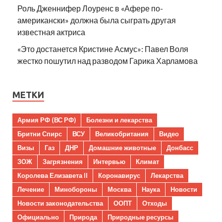
Роль Дженнифер Лоуренс в «Афере по-
американски» должна была сыграть другая
известная актриса
«Это достанется Кристине Асмус»: Павел Воля
жестко пошутил над разводом Гарика Харламова
МЕТКИ
Армия РФ (ВС РФ)
Болезни и лекарства
Бритни Спирс
ВСУ
Великобритания
Видео
Визы
Газ
ДНР
Домашние животные
Донбасс
ЗОЖ
Загрязнения
Интервью
Климат
Королева Елизавета II
Коронавирус
Лекарства
Лечение
Минобороны
Москва
Наука
Новости
Новости законодательства
ООПТ
Отходы
Официально
Природа
Природные ресурсы