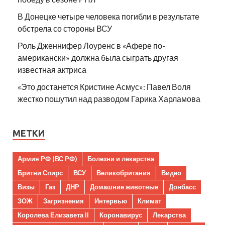
В Донецке четыре человека погибли в результате
обстрела со стороны ВСУ
Роль Дженнифер Лоуренс в «Афере по-
американски» должна была сыграть другая
известная актриса
«Это достанется Кристине Асмус»: Павел Воля
жестко пошутил над разводом Гарика Харламова
МЕТКИ
Армия РФ (ВС РФ)
Болезни и лекарства
Бритни Спирс
ВСУ
Великобритания
Видео
Визы
Газ
ДНР
Домашние животные
Донбасс
ЗОЖ
Загрязнения
Интервью
Климат
Королева Елизавета II
Коронавирус
Лекарства