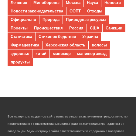
Лечение
Минобороны
Москва
Наука
Новости
Новости законодательства
ООПТ
Отходы
Официально
Природа
Природные ресурсы
Проекты
Происшествия
Россия
США
Санкции
Статистика
Стихиное бедствие
Украина
Фармацевтика
Херсонская область
волосы
здоровье
китай
маникюр
маникюр звезд
продукты
Все материалы на данном сайте взяты из открытых источников и предоставляются
исключительно в ознакомительных целях. Права на материалы принадлежат их
владельцам. Администрация сайта ответственности за содержание материала