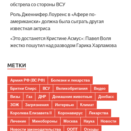
обстрела со стороны ВСУ
Роль Дженнифер Лоуренс в «Афере по-
американски» должна была сыграть другая
известная актриса
«Это достанется Кристине Асмус»: Павел Воля
жестко пошутил над разводом Гарика Харламова
МЕТКИ
Армия РФ (ВС РФ)
Болезни и лекарства
Бритни Спирс
ВСУ
Великобритания
Видео
Визы
Газ
ДНР
Домашние животные
Донбасс
ЗОЖ
Загрязнения
Интервью
Климат
Королева Елизавета II
Коронавирус
Лекарства
Лечение
Минобороны
Москва
Наука
Новости
Новости законодательства
ООПТ
Отходы