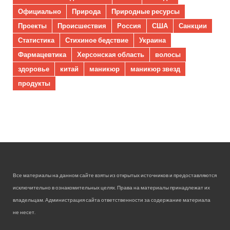
Официально
Природа
Природные ресурсы
Проекты
Происшествия
Россия
США
Санкции
Статистика
Стихиное бедствие
Украина
Фармацевтика
Херсонская область
волосы
здоровье
китай
маникюр
маникюр звезд
продукты
Все материалы на данном сайте взяты из открытых источников и предоставляются
исключительно в ознакомительных целях. Права на материалы принадлежат их
владельцам. Администрация сайта ответственности за содержание материала
не несет.