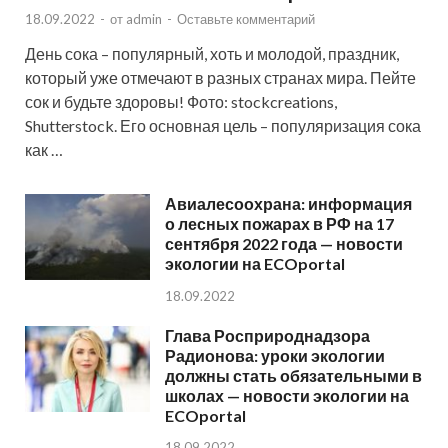
18.09.2022
-
от
admin
-
Оставьте комментарий
День сока – популярный, хоть и молодой, праздник,
который уже отмечают в разных странах мира. Пейте
сок и будьте здоровы! Фото: stockcreations,
Shutterstock. Его основная цель – популяризация сока
как …
Авиалесоохрана: информация
о лесных пожарах в РФ на 17
сентября 2022 года — новости
экологии на ECOportal
18.09.2022
Глава Росприроднадзора
Радионова: уроки экологии
должны стать обязательными в
школах — новости экологии на
ECOportal
18.09.2022