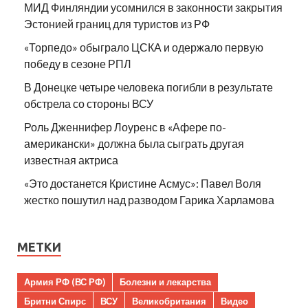
МИД Финляндии усомнился в законности закрытия
Эстонией границ для туристов из РФ
«Торпедо» обыграло ЦСКА и одержало первую
победу в сезоне РПЛ
В Донецке четыре человека погибли в результате
обстрела со стороны ВСУ
Роль Дженнифер Лоуренс в «Афере по-
американски» должна была сыграть другая
известная актриса
«Это достанется Кристине Асмус»: Павел Воля
жестко пошутил над разводом Гарика Харламова
МЕТКИ
Армия РФ (ВС РФ)
Болезни и лекарства
Бритни Спирс
ВСУ
Великобритания
Видео