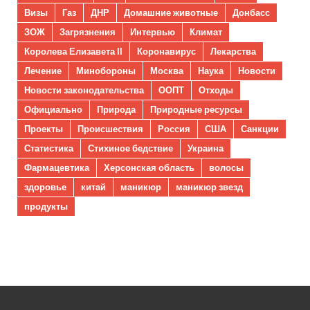
Визы
Газ
ДНР
Домашние животные
Донбасс
ЗОЖ
Загрязнения
Интервью
Климат
Королева Елизавета II
Коронавирус
Лекарства
Лечение
Минобороны
Москва
Наука
Новости
Новости законодательства
ООПТ
Отходы
Официально
Природа
Природные ресурсы
Проекты
Происшествия
Россия
США
Санкции
Статистика
Стихиное бедствие
Украина
Фармацевтика
Херсонская область
волосы
здоровье
китай
маникюр
маникюр звезд
продукты