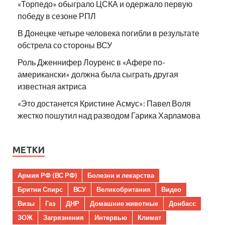
«Торпедо» обыграло ЦСКА и одержало первую
победу в сезоне РПЛ
В Донецке четыре человека погибли в результате
обстрела со стороны ВСУ
Роль Дженнифер Лоуренс в «Афере по-
американски» должна была сыграть другая
известная актриса
«Это достанется Кристине Асмус»: Павел Воля
жестко пошутил над разводом Гарика Харламова
МЕТКИ
Армия РФ (ВС РФ)
Болезни и лекарства
Бритни Спирс
ВСУ
Великобритания
Видео
Визы
Газ
ДНР
Домашние животные
Донбасс
ЗОЖ
Загрязнения
Интервью
Климат