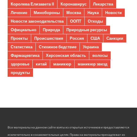
Королева Елизавета II
Коронавирус
Лекарства
Лечение
Минобороны
Москва
Наука
Новости
Новости законодательства
ООПТ
Отходы
Официально
Природа
Природные ресурсы
Проекты
Происшествия
Россия
США
Санкции
Статистика
Стихиное бедствие
Украина
Фармацевтика
Херсонская область
волосы
здоровье
китай
маникюр
маникюр звезд
продукты
Все материалы на данном сайте взяты из открытых источников и предоставляются
исключительно в ознакомительных целях. Права на материалы принадлежат их