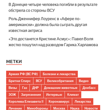
В Донецке четыре человека погибли в результате
обстрела со стороны ВСУ
Роль Дженнифер Лоуренс в «Афере по-
американски» должна была сыграть другая
известная актриса
«Это достанется Кристине Асмус»: Павел Воля
жестко пошутил над разводом Гарика Харламова
МЕТКИ
Армия РФ (ВС РФ)
Болезни и лекарства
Бритни Спирс
ВСУ
Великобритания
Видео
Визы
Газ
ДНР
Домашние животные
Донбасс
ЗОЖ
Загрязнения
Интервью
Климат
Королева Елизавета II
Коронавирус
Лекарства
Лечение
Минобороны
Москва
Наука
Новости