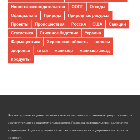
Новости законодательства
ООПТ
Отходы
Официально
Природа
Природные ресурсы
Проекты
Происшествия
Россия
США
Санкции
Статистика
Стихиное бедствие
Украина
Фармацевтика
Херсонская область
волосы
здоровье
китай
маникюр
маникюр звезд
продукты
Все материалы на данном сайте взяты из открытых источников и предоставляются
исключительно в ознакомительных целях. Права на материалы принадлежат их
владельцам. Администрация сайта ответственности за содержание материала
не несет.