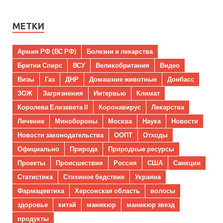
МЕТКИ
Армия РФ (ВС РФ)
Болезни и лекарства
Бритни Спирс
ВСУ
Великобритания
Видео
Визы
Газ
ДНР
Домашние животные
Донбасс
ЗОЖ
Загрязнения
Интервью
Климат
Королева Елизавета II
Коронавирус
Лекарства
Лечение
Минобороны
Москва
Наука
Новости
Новости законодательства
ООПТ
Отходы
Официально
Природа
Природные ресурсы
Проекты
Происшествия
Россия
США
Санкции
Статистика
Стихиное бедствие
Украина
Фармацевтика
Херсонская область
волосы
здоровье
китай
маникюр
маникюр звезд
продукты