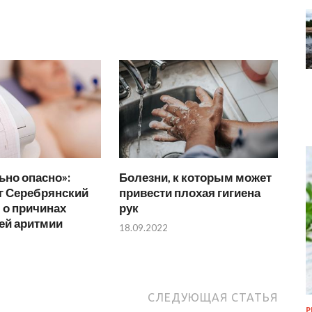
но опасно»:
Болезни, к которым может
г Серебрянский
привести плохая гигиена
 о причинах
рук
й аритмии
18.09.2022
СЛЕДУЮЩАЯ СТАТЬЯ
Р