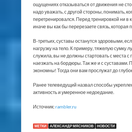
ощущениях отказываться от движения не стои
надо уважать, с другой стороны, понимать, ког
перетренировался. Перед тренировкой ни в 
иначе вы как бы перерезаете связь, которая 
В-третьих, суставы останутся здоровыми, ес
нагрузку на тело. К примеру, тяжелую сумку л
служила, вы не должны стартовать с места с 
наезжать на бордюры. Так же и с суставами. 
экономны! Тогда они вам прослужат до глубо
Ранее телеведущий назвал способы укреплен
активность и умеренное недоедание.
Источник:
rambler.ru
МЕТКИ
АЛЕКСАНДР МЯСНИКОВ
НОВОСТИ