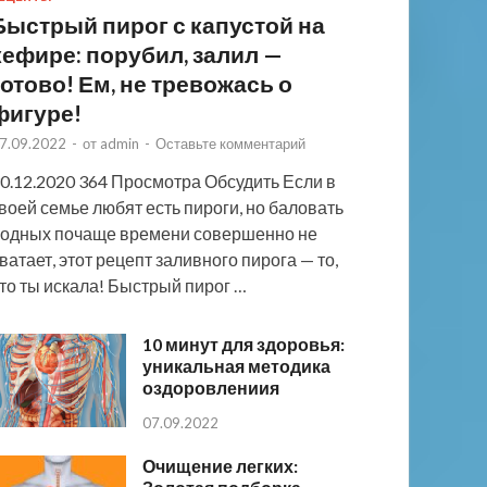
Быстрый пирог с капустой на
кефире: порубил, залил —
готово! Ем, не тревожась о
фигуре!
7.09.2022
-
от
admin
-
Оставьте комментарий
0.12.2020 364 Просмотра Обсудить Если в
воей семье любят есть пироги, но баловать
одных почаще времени совершенно не
ватает, этот рецепт заливного пирога — то,
то ты искала! Быстрый пирог …
10 минут для здоровья:
уникальная методика
оздоровлениия
07.09.2022
Очищение легких: