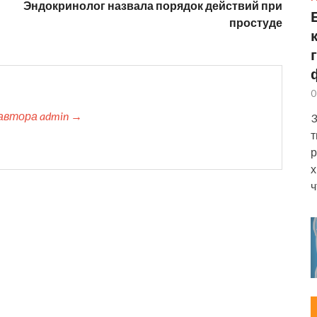
Эндокринолог назвала порядок действий при
простуде
0
автора admin →
3
т
р
х
ч