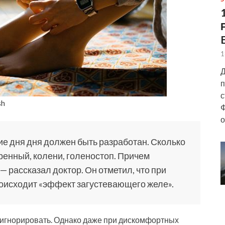
1
Д
п
с
sh
Ф
о
ние дня дня должен быть разработан. Сколько
едренный, колени, голеностоп. Причем
 рассказал доктор. Он отметил, что при
роисходит «эффект загустевающего желе».
я игнорировать. Однако даже при дискомфортных