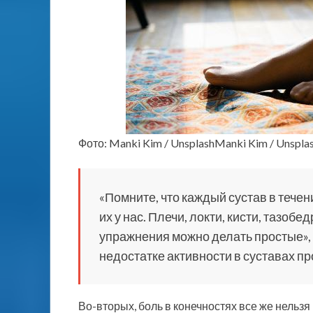
Фото: Manki Kim / UnsplashManki Kim / Unspla
«Помните, что каждый сустав в тече
их у нас. Плечи, локти, кисти, тазоб
упражнения можно делать простые», —
недостатке активности в суставах п
Во-вторых, боль в конечностях все же нельз