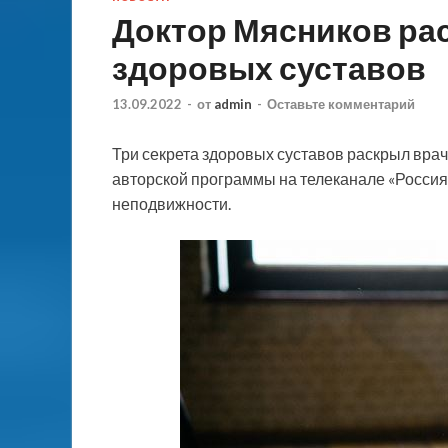
Доктор Мясников рас
здоровых суставов
13.09.2022
-
от
admin
-
Оставьте комментарий
Три секрета здоровых суставов раскрыл вра
авторской программы на телеканале «Россия 
неподвижности.