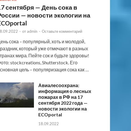
17 сентября — День сока в
России — новости экологии на
ECOportal
8.09.2022
-
от
admin
-
Оставьте комментарий
ень сока – популярный, хоть и молодой,
раздник, который уже отмечают в разных
транах мира. Пейте сок и будьте здоровы!
ото: stockcreations, Shutterstock. Его
сновная цель – популяризация сока как …
Авиалесоохрана:
информация о лесных
пожарах в РФ на 17
сентября 2022 года —
новости экологии на
ECOportal
18.09.2022